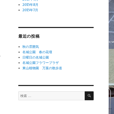
2015年8月
2015年7月
。
最近の投稿
秋の雰囲気
名城公園 春の花壇
い
日曜日の名城公園
名城公園フラワープラザ
東山植物園 万葉の散歩道
検
検
索
索
対
象: