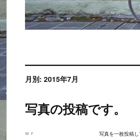
月別: 2015年7月
写真の投稿です。
投
Ｍ Ｆ
写真を一枚投稿し
稿