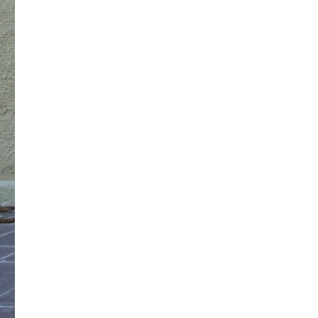
新
規
ブ
ロ
グ
で
き
ま
し
た。
に