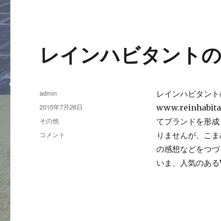
レインハビタントの
投
admin
レインハビタント
稿
投
2015年7月26日
www.reinhabi
者
稿
カ
その他
てブランドを形成
日:
テ
レ
コメント
りませんが、こま
ゴ
イ
の感想などをつづって
リ
ン
ー
いま、人気のあるW
ハ
ビ
タ
ン
ト
の