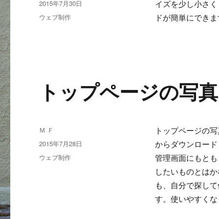
投
2015年7月30日
イズを少し小さく
者
稿
カ
ウェブ制作
ドが簡単にできま
日:
テ
ゴ
リ
ー
トップページの写真
投
Ｍ Ｆ
トップページの写
稿
投
2015年7月28日
からダウンロード
者
稿
カ
ウェブ制作
管理画面にもとも
日:
テ
したいものとはか
ゴ
も、自分で探して
リ
ー
す。使いやすくな