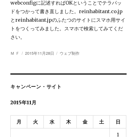
webconfigに記述すればOKということでテラパッ
ドをつかって書き直しました。reinhabitant.co.jp
とreinhabitant.jpのふたつのサイトにスマホ用サイ
トをつくってみました。スマホで検索してみてくだ
さい。
投
Ｍ Ｆ
投
2015年11月28日
カ
ウェブ制作
稿
稿
テ
者
日:
ゴ
リ
ー
キャンペーン・サイト
2015年11月
月
火
水
木
金
土
日
1