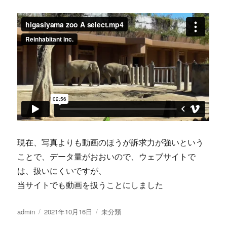
現在、写真よりも動画のほうが訴求力が強いという
ことで、データ量がおおいので、ウェブサイトで
は、扱いにくいですが、
当サイトでも動画を扱うことにしました
投
admin
投
2021年10月16日
カ
未分類
稿
稿
テ