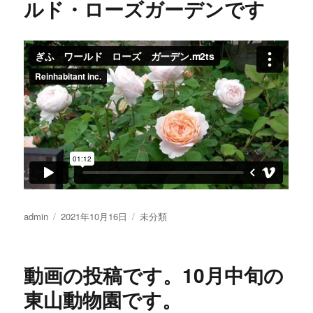
ルド・ローズガーデンです
投
admin
投
2021年10月16日
カ
未分類
稿
稿
テ
者
日:
ゴ
リ
動画の投稿です。10月中旬の
ー
東山動物園です。