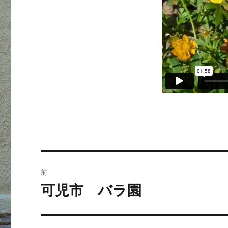
ー
投
前
稿
可児市 バラ園
過
去
ナ
の
ビ