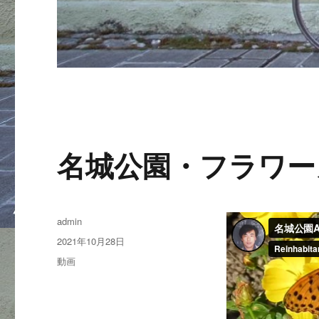
名城公園・フラワー
投
admin
稿
投
2021年10月28日
者
稿
カ
動画
日:
テ
ゴ
リ