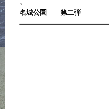
投
次
稿:
ゲ
名城公園 第二弾
次
の
ー
投
シ
稿:
ョ
ン