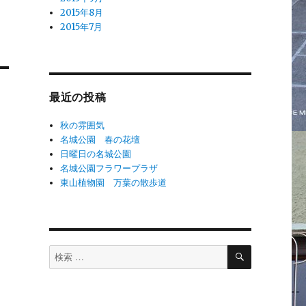
2015年8月
2015年7月
最近の投稿
秋の雰囲気
名城公園 春の花壇
日曜日の名城公園
名城公園フラワープラザ
東山植物園 万葉の散歩道
検
検
索
索
対
象: